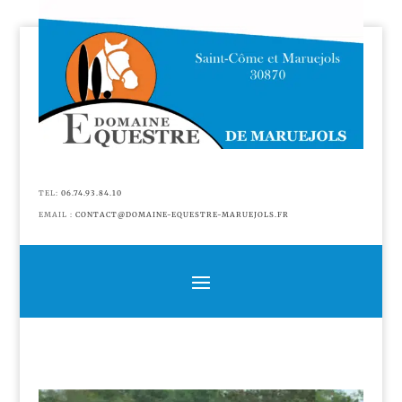
TEL:
06.74.93.84.10
EMAIL :
CONTACT@DOMAINE-EQUESTRE-MARUEJOLS.FR